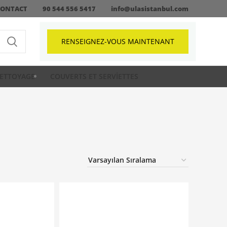
CONTACT
90 544 556 5417
info@ulasistanbul.com
RENSEIGNEZ-VOUS MAINTENANT
ETTOYAGE
COUVERTS ET SERVIETTES