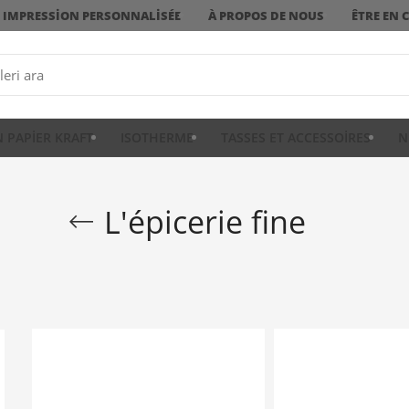
IMPRESSION PERSONNALISÉE
À PROPOS DE NOUS
ÊTRE EN 
N PAPIER KRAFT
ISOTHERME
TASSES ET ACCESSOIRES
N
L'épicerie fine