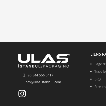
LIENS R
Page d’
Tous le
90 544 556 5417
Blog
info@ulasistanbul.com
être en