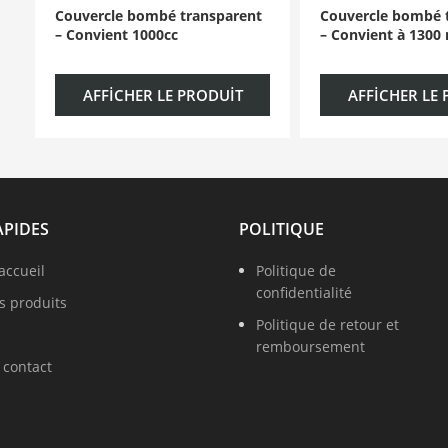
Couvercle bombé transparent
Couvercle bombé 
– ​​Convient 1000cc
– ​​Convient à 1300
AFFICHER LE PRODUIT
AFFICHER LE
APIDES
POLITIQUE
accueil
Politique de
confidentialité
s produits
Politique de retour et
remboursement
 contact