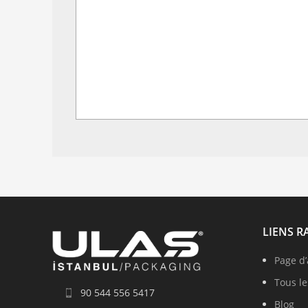
LIENS R
Page d’
Tous le
90 544 556 5417
Blog