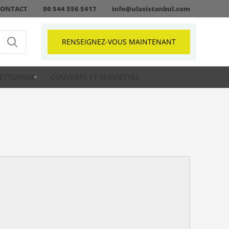
CONTACT
90 544 556 5417
info@ulasistanbul.com
RENSEIGNEZ-VOUS MAINTENANT
ETTOYAGE
COUVERTS ET SERVIETTES