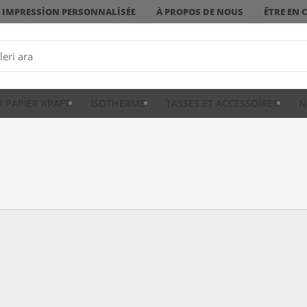
IMPRESSION PERSONNALISÉE
À PROPOS DE NOUS
ÊTRE EN 
N PAPIER KRAFT
ISOTHERME
TASSES ET ACCESSOIRES
N