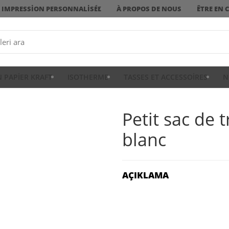
IMPRESSION PERSONNALISÉE
À PROPOS DE NOUS
ÊTRE EN 
N PAPIER KRAFT
ISOTHERME
TASSES ET ACCESSOIRES
N
Petit sac de 
blanc
AÇIKLAMA