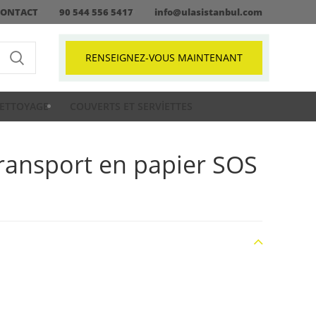
CONTACT
90 544 556 5417
info@ulasistanbul.com
RENSEIGNEZ-VOUS MAINTENANT
ETTOYAGE
COUVERTS ET SERVIETTES
transport en papier SOS