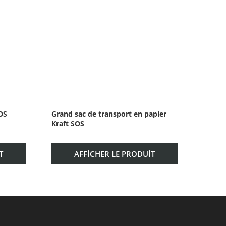
OS
Grand sac de transport en papier
Petit 
Kraft SOS
Kraft 
T
AFFICHER LE PRODUIT