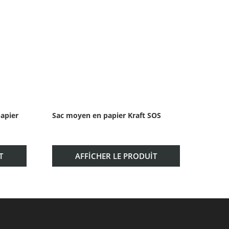
apier
Sac moyen en papier Kraft SOS
Petit 
blanc
T
AFFICHER LE PRODUIT