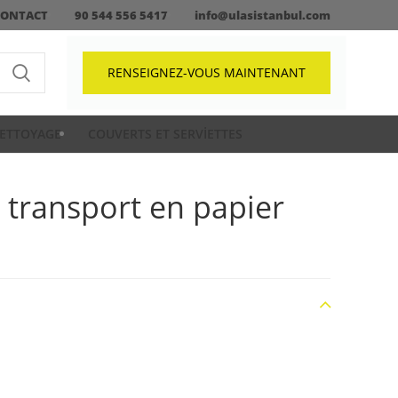
CONTACT
90 544 556 5417
info@ulasistanbul.com
RENSEIGNEZ-VOUS MAINTENANT
ETTOYAGE
COUVERTS ET SERVIETTES
 transport en papier