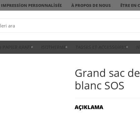
IMPRESSION PERSONNALISÉE
À PROPOS DE NOUS
ÊTRE EN 
N PAPIER KRAFT
ISOTHERME
TASSES ET ACCESSOIRES
N
Grand sac de
blanc SOS
AÇIKLAMA