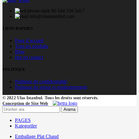
90 544 556 5417
info@ulasistanbul.com
LIENS RAPIDES
Page d’accueil
Tous les produits
Blog
être en contact
POLITIQUE
Politique de confidentialité
Politique de retour et remboursement
© 2022 Ulas Istanbul. Tous les droits sont réservés.
Conception de Site Web
Arama
PAGES
Kategoriler
Emballage Plat Chaud