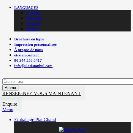
LANGUAGES
English
Français
Deutsch
Türkçe
Brochure en ligne
Impression personnalisée
À propos de nous
être en contact
90 544 556 5417
info@ulasistanbul.com
Arama
RENSEIGNEZ-VOUS MAINTENANT
Enquire
Menü
Emballage Plat Chaud