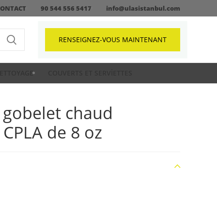
CONTACT
90 544 556 5417
info@ulasistanbul.com
RENSEIGNEZ-VOUS MAINTENANT
ETTOYAGE
COUVERTS ET SERVIETTES
 gobelet chaud
 CPLA de 8 oz