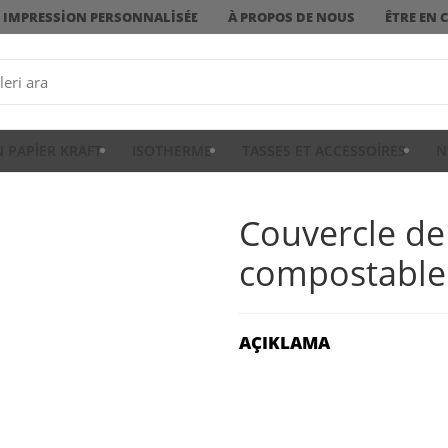
IMPRESSION PERSONNALISÉE
À PROPOS DE NOUS
ÊTRE EN 
N PAPIER KRAFT
ISOTHERME
TASSES ET ACCESSOIRES
N
Couvercle de
compostable
AÇIKLAMA