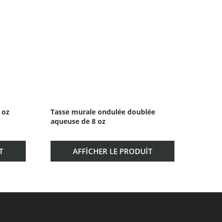
 oz
Tasse murale ondulée doublée
Gobele
aqueuse de 8 oz
simple
T
AFFICHER LE PRODUIT