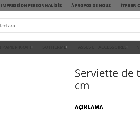
IMPRESSION PERSONNALISÉE
À PROPOS DE NOUS
ÊTRE EN 
N PAPIER KRAFT
ISOTHERME
TASSES ET ACCESSOIRES
N
Serviette de 
cm
AÇIKLAMA