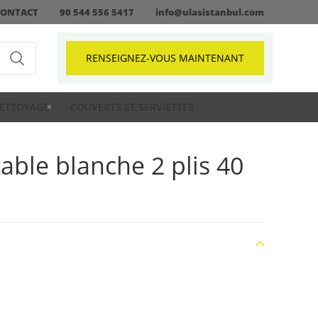
CONTACT
90 544 556 5417
info@ulasistanbul.com
RENSEIGNEZ-VOUS MAINTENANT
ETTOYAGE
COUVERTS ET SERVIETTES
table blanche 2 plis 40