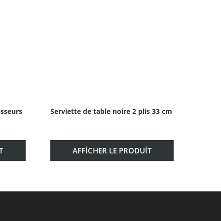
isseurs
Serviette de table noire 2 plis 33 cm
Servie
T
AFFICHER LE PRODUIT