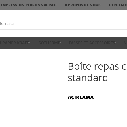
IMPRESSION PERSONNALISÉE
À PROPOS DE NOUS
ÊTRE EN 
N PAPIER KRAFT
ISOTHERME
TASSES ET ACCESSOIRES
N
Boîte repas
standard
AÇIKLAMA