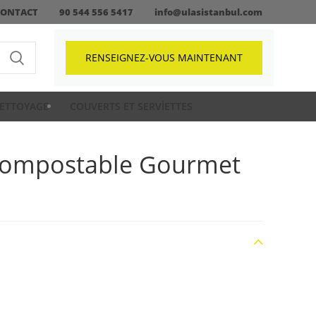
CONTACT
90 544 556 5417
info@ulasistanbul.com
RENSEIGNEZ-VOUS MAINTENANT
ETTOYAGE
COUVERTS ET SERVIETTES
 compostable Gourmet