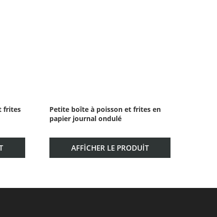
 frites
Petite boîte à poisson et frites en
Grande
papier journal ondulé
papier
T
AFFICHER LE PRODUIT