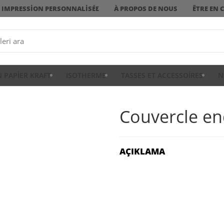
IMPRESSION PERSONNALISÉE
À PROPOS DE NOUS
ÊTRE EN 
N PAPIER KRAFT
ISOTHERME
TASSES ET ACCESSOIRES
N
Couvercle en
AÇIKLAMA