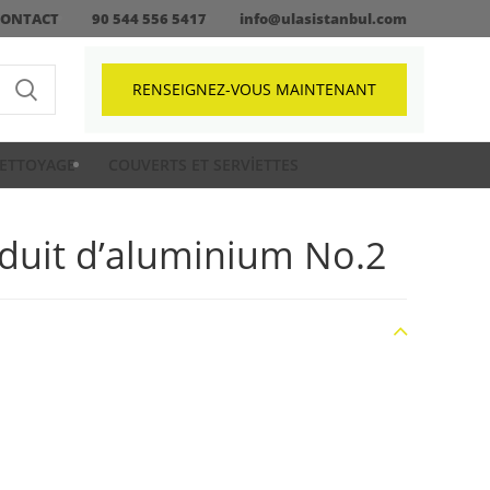
CONTACT
90 544 556 5417
info@ulasistanbul.com
RENSEIGNEZ-VOUS MAINTENANT
ETTOYAGE
COUVERTS ET SERVIETTES
duit d’aluminium No.2