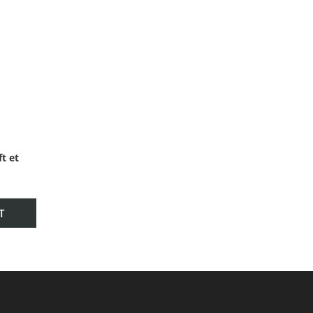
ft et
T