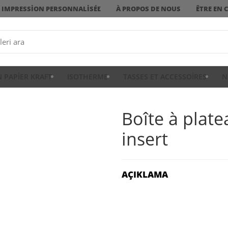
IMPRESSION PERSONNALISÉE
À PROPOS DE NOUS
ÊTRE EN 
N PAPIER KRAFT
ISOTHERME
TASSES ET ACCESSOIRES
N
Boîte à plat
insert
AÇIKLAMA