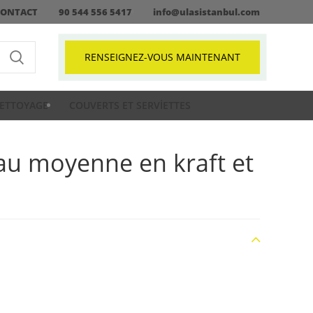
CONTACT
90 544 556 5417
info@ulasistanbul.com
RENSEIGNEZ-VOUS MAINTENANT
ETTOYAGE
COUVERTS ET SERVIETTES
eau moyenne en kraft et