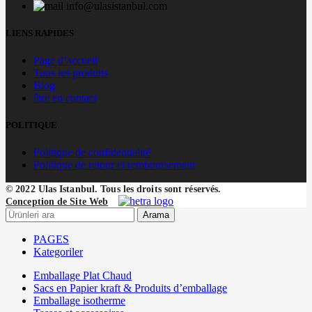
info@ulasistanbul.com
LIENS RAPIDES
Page d’accueil
Tous les produits
Blog
être en contact
POLITIQUE
Politique de confidentialité
Politique de retour et remboursement
© 2022 Ulas Istanbul. Tous les droits sont réservés.
Conception de Site Web
Arama
PAGES
Kategoriler
Emballage Plat Chaud
Sacs en Papier kraft & Produits d’emballage
Emballage isotherme