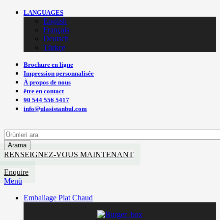
LANGUAGES
English
Français
Deutsch
Türkçe
Brochure en ligne
Impression personnalisée
À propos de nous
être en contact
90 544 556 5417
info@ulasistanbul.com
Arama
RENSEIGNEZ-VOUS MAINTENANT
Enquire
Menü
Emballage Plat Chaud