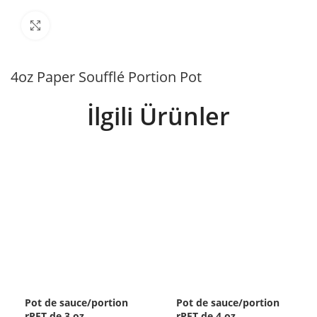
Büyütmek için tıklayın
4oz Paper Soufflé Portion Pot
İlgili Ürünler
Pot de sauce/portion
Pot de sauce/portion
rPET de 3 oz
rPET de 4 oz