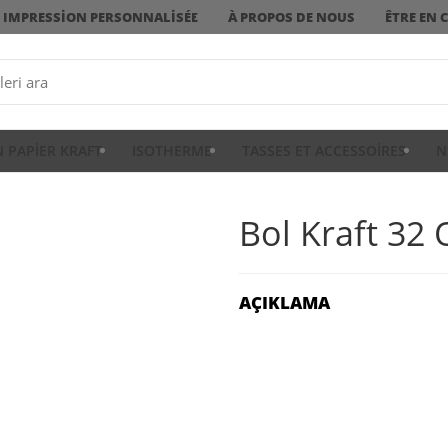
IMPRESSION PERSONNALISÉE
À PROPOS DE NOUS
ÊTRE EN 
N PAPIER KRAFT
ISOTHERME
TASSES ET ACCESSOIRES
N
Bol Kraft 32 
AÇIKLAMA