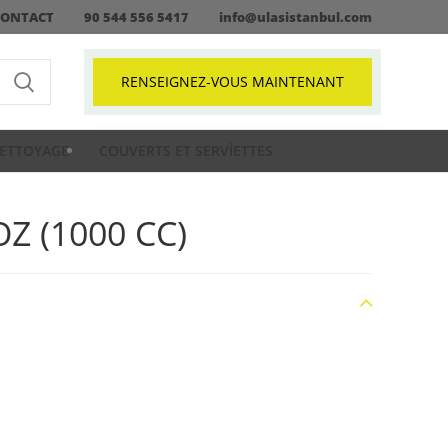
CONTACT
90 544 556 5417
info@ulasistanbul.com
RENSEIGNEZ-VOUS MAINTENANT
ETTOYAGE
COUVERTS ET SERVIETTES
OZ (1000 CC)